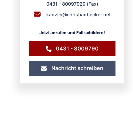
0431 - 80097929 (Fax)
kanzl
ei@chris
tianbecke
r.net
Jetzt anrufen und Fall schildern!
0431 - 8009790
Nachricht schreiben