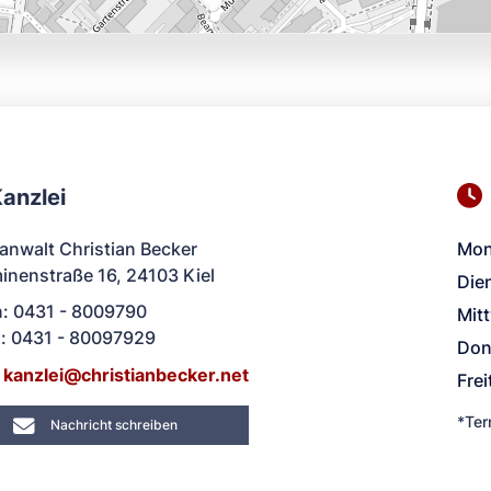
anzlei
anwalt Christian Becker
Mon
inenstraße 16, 24103 Kiel
Die
n: 0431 - 8009790
Mit
x: 0431 - 80097929
Don
:
kanzl
ei@chris
tianbecke
r.net
Frei
*Ter
Nachricht schreiben